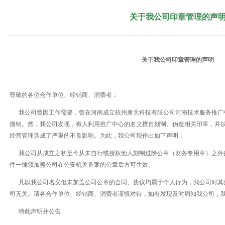
关于我公司印章管理的声
关于我公司印章管理的声明
尊敬的各位合作单位、经销商、消费者：
我公司曾因工作需要，曾在河南成立杭州唐天科技有限公司河南技术服务推广中心
撤销。然，我公司发现，有人利用推广中心的名义擅自刻制、伪造相关印章，并
经营管理造成了严重的不良影响。为此，我公司现作出如下声明：
我公司从成立之初至今从未自行或授权他人刻制过除公章（财务专用章）之外
件一律须加盖公司在公安机关备案的公章后方可生效。
凡以我公司名义但未加盖公司公章的合同、协议均属于个人行为，我公司对其
司无关。请各合作单位、经销商、消费者谨慎对待，如有发现及时周知我公司，
特此声明并公告