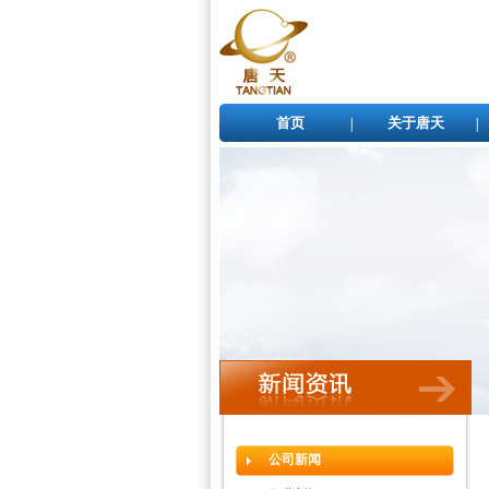
首页
关于唐天
公司新闻