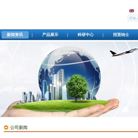
新闻资讯
产品展示
科研中心
招贤纳士
公司新闻